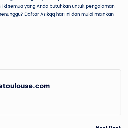
a
iliki semua yang Anda butuhkan untuk pengalaman
m
enunggu? Daftar Asikqq hari ini dan mulai mainkan
e
s
stoulouse.com
Next Post