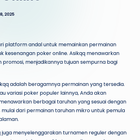
k
8, 2025
s
e
s
ri platform andal untuk memainkan permainan
untuk kesenangan poker online. Asikqq menawarkan
d
 promosi, menjadikannya tujuan sempurna bagi
a
l
sikqq adalah beragamnya permainan yang tersedia.
u variasi poker populer lainnya, Anda akan
a
a menawarkan berbagai taruhan yang sesuai dengan
m
, mulai dari permainan taruhan mikro untuk pemula
galaman.
P
qq juga menyelenggarakan turnamen reguler dengan
e