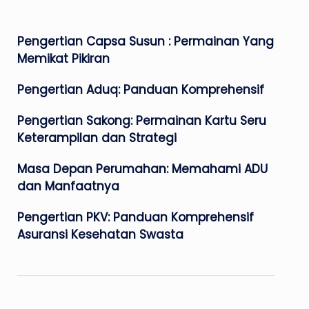
Pengertian Capsa Susun : Permainan Yang
Memikat Pikiran
Pengertian Aduq: Panduan Komprehensif
Pengertian Sakong: Permainan Kartu Seru
Keterampilan dan Strategi
Masa Depan Perumahan: Memahami ADU
dan Manfaatnya
Pengertian PKV: Panduan Komprehensif
Asuransi Kesehatan Swasta