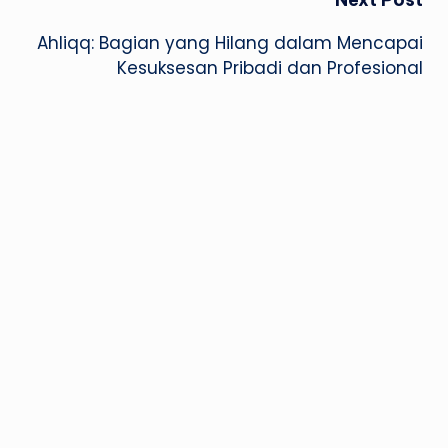
Ahliqq: Bagian yang Hilang dalam Mencapai
Kesuksesan Pribadi dan Profesional