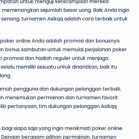
empatan untuk menguji keterampilan mereka
r
i memenangkan sejumlah besar uang. Baik Anda ingin
enang, turnamen Asikqq adalah cara terbaik untuk
m
a
m poker online Anda adalah promosi dan bonusnya
in
n bonus sambutan untuk memulai perjalanan poker
 promosi dan hadiah reguler untuk menjaga
a
lalu memiliki sesuatu untuk dinantikan, baik itu
n
lang.
P
amah pengguna dan dukungan pelanggan terbaik.
ain menemukan permainan dan turnamen favorit
k
iki pertanyaan, tim dukungan pelanggan Asikqq
v
G
s bagi siapa saja yang ingin menikmati poker online
 Dengan beragam pilihan permainan, turnamen