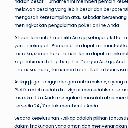
hadiah besar. Turnamen ini memberi pemain kes
melawan pesaing yang lebih besar dan berpotens
mengasah keterampilan atau sekadar bersenang-s
meningkatkan pengalaman poker online Anda.
Alasan lain untuk memilih Asikqq sebagai platfor
yang melimpah. Pemain baru dapat memanfaatka
mereka, sementara pemain lama dapat menikmati
kegembiraan tetap berjalan. Dengan Asikqq, Anda se
promosi spesial, turnamen freeroll, atau bonus isi u
Asikqq juga bangga dengan antarmukanya yang r
Platform ini mudah dinavigasi, memudahkan pem
mereka. Jika Anda mengalami masalah atau memil
tersedia 24/7 untuk membantu Anda.
Secara keseluruhan, Asikqq adalah pilihan fantasti
dalam lingkungan yang aman dan menyenangkan.