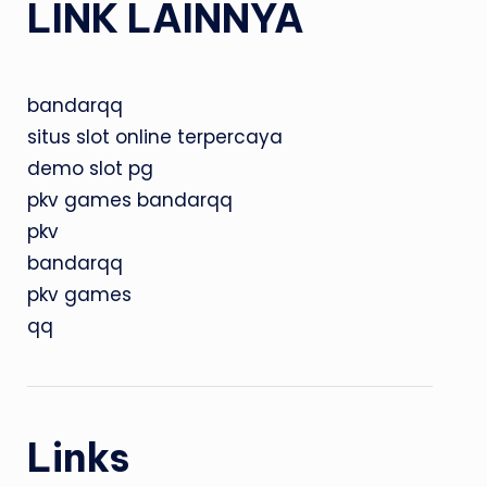
LINK LAINNYA
bandarqq
situs slot online terpercaya
demo slot pg
pkv games bandarqq
pkv
bandarqq
pkv games
qq
Links