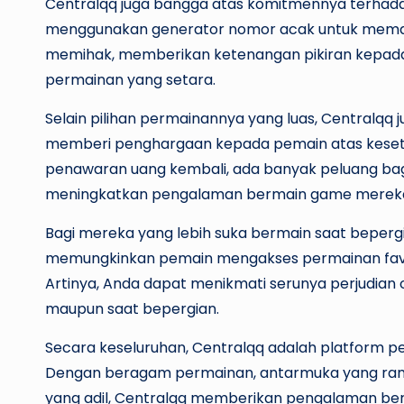
Centralqq juga bangga atas komitmennya terhadap
menggunakan generator nomor acak untuk memas
memihak, memberikan ketenangan pikiran kepad
permainan yang setara.
Selain pilihan permainannya yang luas, Centralq
memberi penghargaan kepada pemain atas keseti
penawaran uang kembali, ada banyak peluang b
meningkatkan pengalaman bermain game merek
Bagi mereka yang lebih suka bermain saat bepergi
memungkinkan pemain mengakses permainan favor
Artinya, Anda dapat menikmati serunya perjudian 
maupun saat bepergian.
Secara keseluruhan, Centralqq adalah platform per
Dengan beragam permainan, antarmuka yang ra
yang adil, Centralqq memberikan pengalaman b