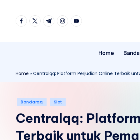
Skip
facebook.com
twitter.com
t.me
instagram.com
youtube.com
to
content
Home
Banda
Home
»
Centralqq: Platform Perjudian Online Terbaik u
Posted
Bandarqq
Slot
in
Centralqq: Platform
Terbaik untuk Pema