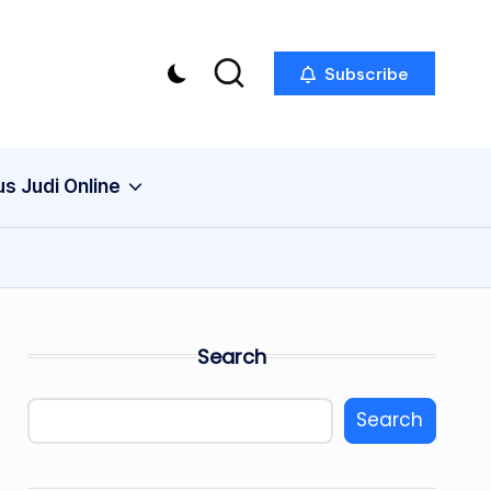
Subscribe
us Judi Online
Search
Search