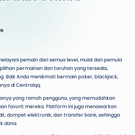
k
s
e
26
s
d
elayani pemain dari semua level, mulai dari pemula
a
ilihan permainan dan taruhan yang tersedia,
. Baik Anda menikmati bermain poker, blackjack,
l
nya di Centralqq.
a
mukanya yang ramah pengguna, yang memudahkan
m
n favorit mereka. Platform ini juga menawarkan
t, dompet elektronik, dan transfer bank, sehingga
P
k dana.
e