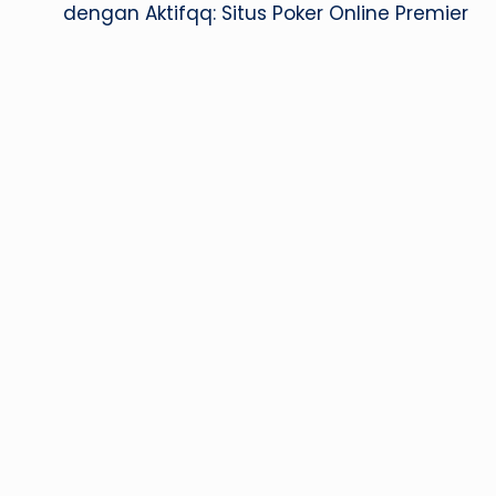
dengan Aktifqq: Situs Poker Online Premier