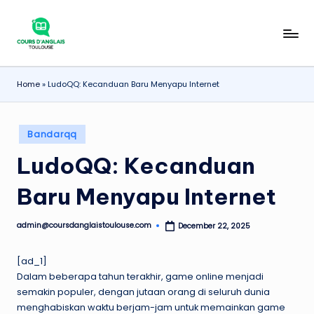
Skip
S
Kumpulan
to
daftar
content
tr
nama
Home
»
LudoQQ: Kecanduan Baru Menyapu Internet
a
bandar
situs
t
judi
Posted
e
Bandarqq
online
in
gi
terbaik,
LudoQQ: Kecanduan
terpercaya,
S
dan
Baru Menyapu Internet
u
terpopuler.
k
admin@coursdanglaistoulouse.com
December 22, 2025
Posted
by
s
[ad_1]
e
Dalam beberapa tahun terakhir, game online menjadi
semakin populer, dengan jutaan orang di seluruh dunia
s
menghabiskan waktu berjam-jam untuk memainkan game