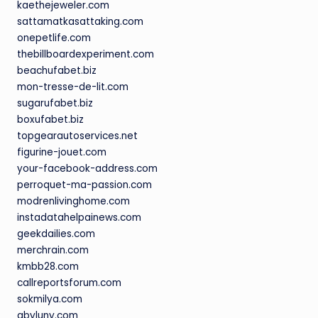
kaethejeweler.com
sattamatkasattaking.com
onepetlife.com
thebillboardexperiment.com
beachufabet.biz
mon-tresse-de-lit.com
sugarufabet.biz
boxufabet.biz
topgearautoservices.net
figurine-jouet.com
your-facebook-address.com
perroquet-ma-passion.com
modrenlivinghome.com
instadatahelpainews.com
geekdailies.com
merchrain.com
kmbb28.com
callreportsforum.com
sokmilya.com
abyluny.com