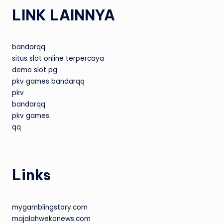
LINK LAINNYA
bandarqq
situs slot online terpercaya
demo slot pg
pkv games bandarqq
pkv
bandarqq
pkv games
qq
Links
mygamblingstory.com
majalahwekonews.com