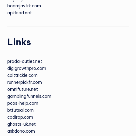
boomjavtrk.com
apklead.net
Links
prada-outlet.net
digigrowthpro.com
colttrickle.com
runnerpickfr.com
omnifuture.net
gamblingfunnels.com
pcos-help.com
btfutsal.com
codirop.com
ghosts-uk.net
askdono.com