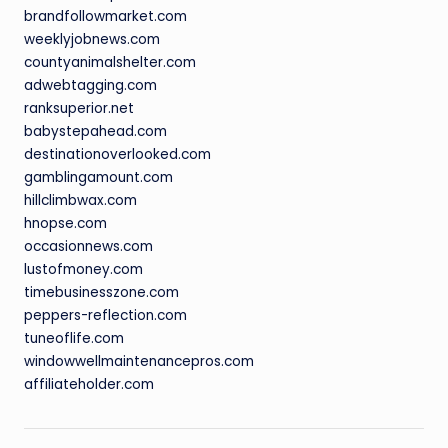
brandfollowmarket.com
weeklyjobnews.com
countyanimalshelter.com
adwebtagging.com
ranksuperior.net
babystepahead.com
destinationoverlooked.com
gamblingamount.com
hillclimbwax.com
hnopse.com
occasionnews.com
lustofmoney.com
timebusinesszone.com
peppers-reflection.com
tuneoflife.com
windowwellmaintenancepros.com
affiliateholder.com