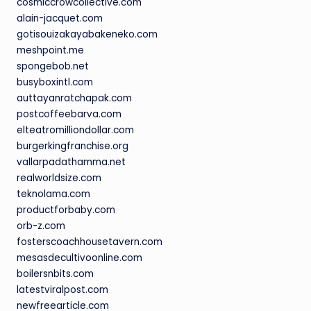
cosmiccrowcollective.com
alain-jacquet.com
gotisouizakayabakeneko.com
meshpoint.me
spongebob.net
busyboxintl.com
auttayanratchapak.com
postcoffeebarva.com
elteatromilliondollar.com
burgerkingfranchise.org
vallarpadathamma.net
realworldsize.com
teknolama.com
productforbaby.com
orb-z.com
fosterscoachhousetavern.com
mesasdecultivoonline.com
boilersnbits.com
latestviralpost.com
newfreearticle.com