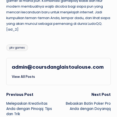
gamer di mana pun. Kombinasi gameplay klasik dan fitur
modern membuatnya wajib dicoba bagi siapa pun yang
mencari kecanduan baru untuk menjelajah internet. Jadi
kumpulkan teman-teman Anda, lempar dadu, dan lihat siapa
yang akan muncul sebagai pemenang di dunia LudoQQ.
[ad_2]
Tags:
pkv games
admin@coursdanglaistoulouse.com
View All Posts
Post
Previous Post
Next Post
Melepaskan Kreativitas
Bebaskan Batin Poker Pro
navigation
Anda dengan Pinoqq: Tips
Anda dengan Doyanqq
dan Trik