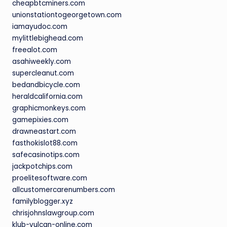
cheapbtcminers.com
unionstationtogeorgetown.com
iamayudoc.com
mylittlebighead.com
freealot.com
asahiweekly.com
supercleanut.com
bedandbicycle.com
heraldcalifornia.com
graphicmonkeys.com
gamepixies.com
drawneastart.com
fasthokislot88.com
safecasinotips.com
jackpotchips.com
proelitesoftware.com
allcustomercarenumbers.com
familyblogger.xyz
chrisjohnslawgroup.com
klub-vulcan-online.com