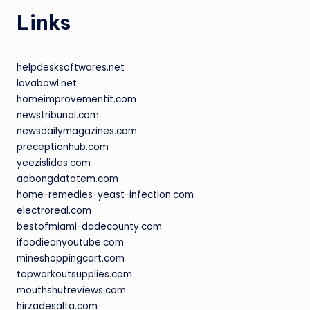
Links
helpdesksoftwares.net
lovabowl.net
homeimprovementit.com
newstribunal.com
newsdailymagazines.com
preceptionhub.com
yeezislides.com
aobongdatotem.com
home-remedies-yeast-infection.com
electroreal.com
bestofmiami-dadecounty.com
ifoodieonyoutube.com
mineshoppingcart.com
topworkoutsupplies.com
mouthshutreviews.com
hirzadesalta.com