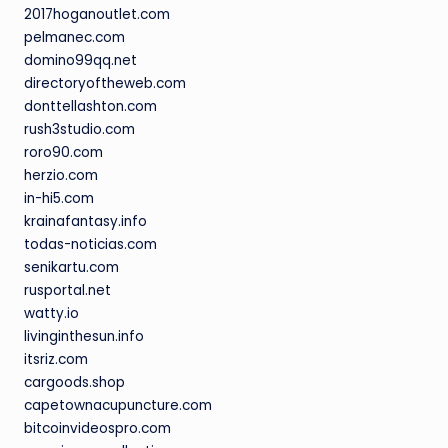
2017hoganoutlet.com
pelmanec.com
domino99qq.net
directoryoftheweb.com
donttellashton.com
rush3studio.com
roro90.com
herzio.com
in-hi5.com
krainafantasy.info
todas-noticias.com
senikartu.com
rusportal.net
watty.io
livinginthesun.info
itsriz.com
cargoods.shop
capetownacupuncture.com
bitcoinvideospro.com