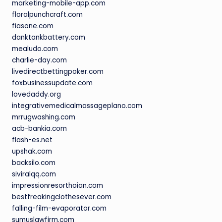
marketing-mobile-app.com
floralpunchcraft.com
fiasone.com
danktankbattery.com
mealudo.com
charlie-day.com
livedirectbettingpoker.com
foxbusinessupdate.com
lovedaddy.org
integrativemedicalmassageplano.com
mrrugwashing.com
acb-bankia.com
flash-es.net
upshak.com
backsilo.com
siviralqq.com
impressionresorthoian.com
bestfreakingclothesever.com
falling-film-evaporator.com
sumuslawfirm.com