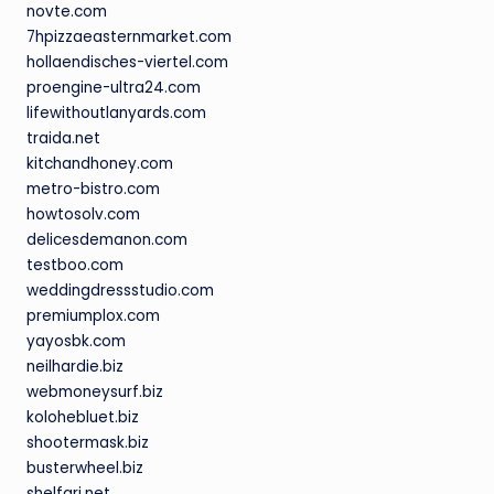
novte.com
7hpizzaeasternmarket.com
hollaendisches-viertel.com
proengine-ultra24.com
lifewithoutlanyards.com
traida.net
kitchandhoney.com
metro-bistro.com
howtosolv.com
delicesdemanon.com
testboo.com
weddingdressstudio.com
premiumplox.com
yayosbk.com
neilhardie.biz
webmoneysurf.biz
kolohebluet.biz
shootermask.biz
busterwheel.biz
shelfari.net